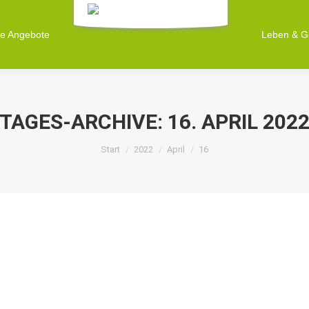
ne Angebote
Leben & G
TAGES-ARCHIVE:
16. APRIL 202
Sie befinden sich hier:
Start
2022
April
16