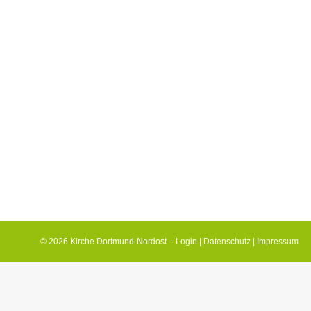
rille absetze, kann ich nichts mehr lesen. Die Buchstaben v
rscheiden…
d Wacker
16. April 2022
 eine sich rasant verändernde Gesellschaft. Wir leben in ei
eu, kulturelle Vielfalt…
© 2026 Kirche Dortmund-Nordost –
Login
|
Datenschutz
|
Impressum