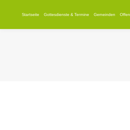
Startseite
Gottesdienste & Termine
Gemeinden
Offe
„Mit der Brille von Ostern…“
Predigten
Von
Reinhard Bürger
16. April 2022