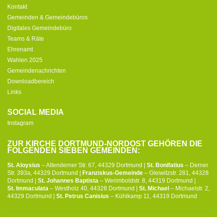
Kontakt
Gemeinden & Gemeindebüros
Digitales Gemeindebüro
Teams & Räte
Ehrenamt
Wahlen 2025
Gemeindenachrichten
Downloadbereich
Links
SOCIAL MEDIA
Instagram
ZUR KIRCHE DORTMUND-NORDOST GEHÖREN DIE
FOLGENDEN SIEBEN GEMEINDEN:
St. Aloysius
– Altenderner Str. 67, 44329 Dortmund |
St. Bonifatius
– Derner
Str. 393a, 44329 Dortmund |
Franziskus-Gemeinde
– Gleiwitzstr. 281, 44328
Dortmund |
St. Johannes Baptista
– Werimboldstr. 8, 44319 Dortmund |
St. Immaculata
– Westholz 40, 44328 Dortmund |
St. Michael
– Michaelstr. 2,
44329 Dortmund |
St. Petrus Canisius
– Kühlkamp 11, 44319 Dortmund