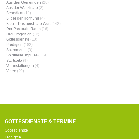
Aus den Gemeinden
(28)
Aus der Weltkirche
(2)
Benedicat
(11)
Bilder der Hoffnung
(4)
Blog – Das geistliche Wort
(142)
Der Pastorale Raum
(16)
Drei Fragen an
(13)
Gottesdienste
(10)
Predigten
(182)
Sakramente
(3)
Spirituelle Impulse
(114)
Startseite
(9)
Veranstaltungen
(4)
Video
(29)
GOTTESDIENSTE & TERMINE
Gottesdienste
Predigten