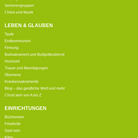
Seniorengruppen
Chöre und Musik
LEBEN & GLAUBEN
Taufe
Erstkommunion
Firmung
Bußsakrament und Bußgottesdienst
Hochzeit
Trauer und Beerdigungen
Ökumene
Krankensakramente
Blog – das geistliche Wort und mehr
Christ sein von A bis Z
EINRICHTUNGEN
Büchereien
Friedhöfe
Gast sein
Kitas