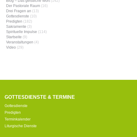
Blog – Das geistliche Wort
(142)
Der Pastorale Raum
(16)
Drei Fragen an
(13)
Gottesdienste
(10)
Predigten
(182)
Sakramente
(3)
Spirituelle Impulse
(114)
Startseite
(9)
Veranstaltungen
(4)
Video
(29)
GOTTESDIENSTE & TERMINE
Gottesdienste
Predigten
Terminkalender
Liturgische Dienste