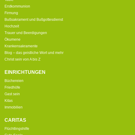
Erstkommunion
Firmung
Bußsakrament und Bußgottesdienst
Hochzeit
Trauer und Beerdigungen
Ökumene
Krankensakramente
Blog – das geistliche Wort und mehr
Christ sein von A bis Z
EINRICHTUNGEN
Büchereien
Friedhöfe
Gast sein
Kitas
Immobilien
CARITAS
Flüchtlingshilfe