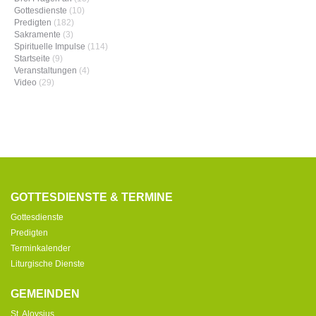
Gottesdienste
(10)
Predigten
(182)
Sakramente
(3)
Spirituelle Impulse
(114)
Startseite
(9)
Veranstaltungen
(4)
Video
(29)
GOTTESDIENSTE & TERMINE
Gottesdienste
Predigten
Terminkalender
Liturgische Dienste
GEMEINDEN
St. Aloysius