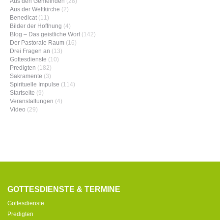
Aus den Gemeinden
(28)
Aus der Weltkirche
(2)
Benedicat
(11)
Bilder der Hoffnung
(4)
Blog – Das geistliche Wort
(142)
Der Pastorale Raum
(16)
Drei Fragen an
(13)
Gottesdienste
(10)
Predigten
(182)
Sakramente
(3)
Spirituelle Impulse
(114)
Startseite
(9)
Veranstaltungen
(4)
Video
(29)
GOTTESDIENSTE & TERMINE
Gottesdienste
Predigten