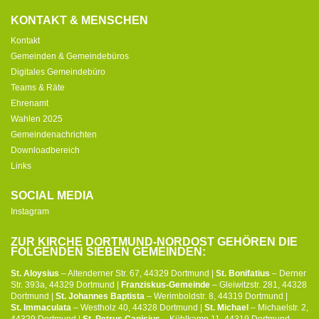
KONTAKT & MENSCHEN
Kontakt
Gemeinden & Gemeindebüros
Digitales Gemeindebüro
Teams & Räte
Ehrenamt
Wahlen 2025
Gemeindenachrichten
Downloadbereich
Links
SOCIAL MEDIA
Instagram
ZUR KIRCHE DORTMUND-NORDOST GEHÖREN DIE
FOLGENDEN SIEBEN GEMEINDEN:
St. Aloysius
– Altenderner Str. 67, 44329 Dortmund |
St. Bonifatius
– Derner
Str. 393a, 44329 Dortmund |
Franziskus-Gemeinde
– Gleiwitzstr. 281, 44328
Dortmund |
St. Johannes Baptista
– Werimboldstr. 8, 44319 Dortmund |
St. Immaculata
– Westholz 40, 44328 Dortmund |
St. Michael
– Michaelstr. 2,