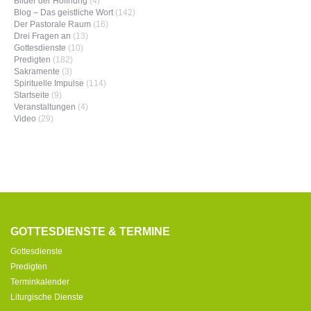
Bilder der Hoffnung
(4)
Blog – Das geistliche Wort
(142)
Der Pastorale Raum
(16)
Drei Fragen an
(13)
Gottesdienste
(10)
Predigten
(182)
Sakramente
(3)
Spirituelle Impulse
(114)
Startseite
(9)
Veranstaltungen
(4)
Video
(29)
GOTTESDIENSTE & TERMINE
Gottesdienste
Predigten
Terminkalender
Liturgische Dienste