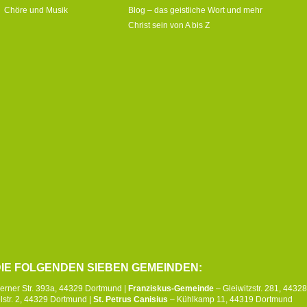
Chöre und Musik
Blog – das geistliche Wort und mehr
Christ sein von A bis Z
IE FOLGENDEN SIEBEN GEMEINDEN:
erner Str. 393a, 44329 Dortmund |
Franziskus-Gemeinde
– Gleiwitzstr. 281, 4432
str. 2, 44329 Dortmund |
St. Petrus Canisius
– Kühlkamp 11, 44319 Dortmund