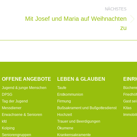
ion
NÄCHSTES
Mit Josef und Maria auf Weihnachten
Nächster
zu
Beitrag:
OFFENE ANGEBOTE
LEBEN & GLAUBEN
EINR
Jugend & junge Menschen
Taufe
Büchere
DPSG
Erstkommunion
Friedhö
Tag der Jugend
Firmung
Gast se
Messdiener
Bußsakrament und Bußgottesdienst
Kitas
Erwachsene & Senioren
Hochzeit
Immobil
kfd
Trauer und Beerdigungen
Kolping
Ökumene
Seniorengruppen
Krankensakramente