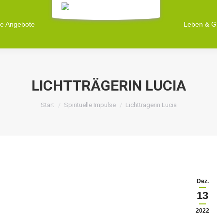
ne Angebote
Leben & G
LICHTTRÄGERIN LUCIA
Sie befinden sich hier:
Start
Spirituelle Impulse
Lichtträgerin Lucia
Dez.
13
2022