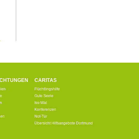
ICHTUNGEN
CARITAS
ien
Flüchtlingshilfe
fe
Gute Seele
in
Iss-Wat
Konferenzen
ien
Not-Tür
Übersicht Hilfsangebote Dortmund