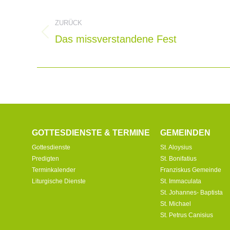
Kommentarnavigat
ZURÜCK
Das missverstandene Fest
Vorheriger
Beitrag:
GOTTESDIENSTE & TERMINE
GEMEINDEN
Gottesdienste
St. Aloysius
Predigten
St. Bonifatius
Terminkalender
Franziskus Gemeinde
Liturgische Dienste
St. Immaculata
St. Johannes- Baptista
St. Michael
St. Petrus Canisius