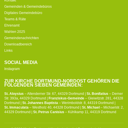
Kontakt
Gemeinden & Gemeindebüros
Digitales Gemeindebüro
Teams & Räte
Ehrenamt
Wahlen 2025
Gemeindenachrichten
Downloadbereich
Links
SOCIAL MEDIA
Instagram
ZUR KIRCHE DORTMUND-NORDOST GEHÖREN DIE
FOLGENDEN SIEBEN GEMEINDEN:
St. Aloysius
– Altenderner Str. 67, 44329 Dortmund |
St. Bonifatius
– Derner
Str. 393a, 44329 Dortmund |
Franziskus-Gemeinde
– Gleiwitzstr. 281, 44328
Dortmund |
St. Johannes Baptista
– Werimboldstr. 8, 44319 Dortmund |
St. Immaculata
– Westholz 40, 44328 Dortmund |
St. Michael
– Michaelstr. 2,
44329 Dortmund |
St. Petrus Canisius
– Kühlkamp 11, 44319 Dortmund