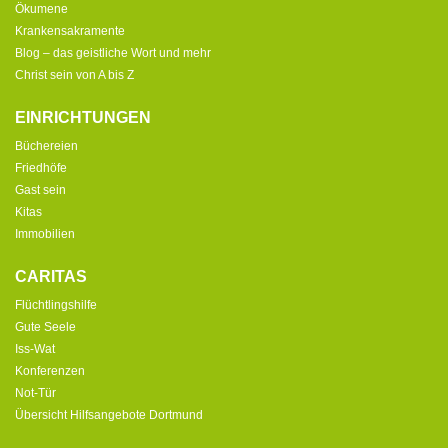
Ökumene
Krankensakramente
Blog – das geistliche Wort und mehr
Christ sein von A bis Z
EINRICHTUNGEN
Büchereien
Friedhöfe
Gast sein
Kitas
Immobilien
CARITAS
Flüchtlingshilfe
Gute Seele
Iss-Wat
Konferenzen
Not-Tür
Übersicht Hilfsangebote Dortmund