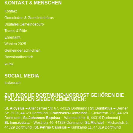
KONTAKT & MENSCHEN
Kontakt
Gemeinden & Gemeindebüros
Digitales Gemeindebüro
Teams & Räte
Ehrenamt
Wahlen 2025
Gemeindenachrichten
Downloadbereich
Links
SOCIAL MEDIA
Instagram
ZUR KIRCHE DORTMUND-NORDOST GEHÖREN DIE
FOLGENDEN SIEBEN GEMEINDEN:
St. Aloysius
– Altenderner Str. 67, 44329 Dortmund |
St. Bonifatius
– Derner
Str. 393a, 44329 Dortmund |
Franziskus-Gemeinde
– Gleiwitzstr. 281, 44328
Dortmund |
St. Johannes Baptista
– Werimboldstr. 8, 44319 Dortmund |
St. Immaculata
– Westholz 40, 44328 Dortmund |
St. Michael
– Michaelstr. 2,
44329 Dortmund |
St. Petrus Canisius
– Kühlkamp 11, 44319 Dortmund