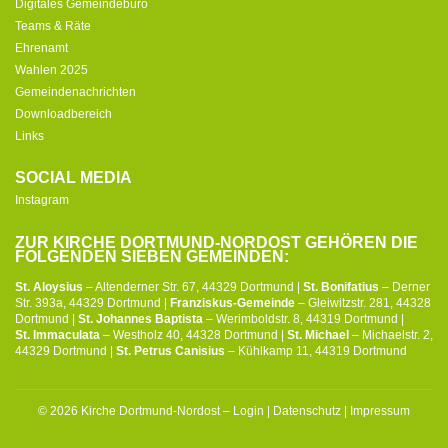
Digitales Gemeindebüro
Teams & Räte
Ehrenamt
Wahlen 2025
Gemeindenachrichten
Downloadbereich
Links
SOCIAL MEDIA
Instagram
ZUR KIRCHE DORTMUND-NORDOST GEHÖREN DIE
FOLGENDEN SIEBEN GEMEINDEN:
St. Aloysius
– Altenderner Str. 67, 44329 Dortmund |
St. Bonifatius
– Derner
Str. 393a, 44329 Dortmund |
Franziskus-Gemeinde
– Gleiwitzstr. 281, 44328
Dortmund |
St. Johannes Baptista
– Werimboldstr. 8, 44319 Dortmund |
St. Immaculata
– Westholz 40, 44328 Dortmund |
St. Michael
– Michaelstr. 2,
44329 Dortmund |
St. Petrus Canisius
– Kühlkamp 11, 44319 Dortmund
© 2026 Kirche Dortmund-Nordost –
Login
|
Datenschutz
|
Impressum