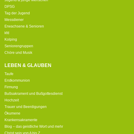
Jugend & junge Menschen
DPSG
Tag der Jugend
Messdiener
Erwachsene & Senioren
kfd
Kolping
Seniorengruppen
Chöre und Musik
LEBEN & GLAUBEN
Taufe
Erstkommunion
Firmung
Bußsakrament und Bußgottesdienst
Hochzeit
Trauer und Beerdigungen
Ökumene
Krankensakramente
Blog – das geistliche Wort und mehr
Christ sein von A bis Z