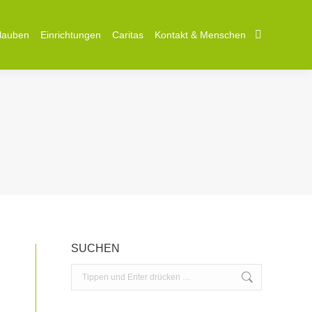
lauben
lauben
Einrichtungen
Einrichtungen
Caritas
Caritas
Kontakt & Menschen
Kontakt & Menschen
Search:
Search:
SUCHEN
Search: