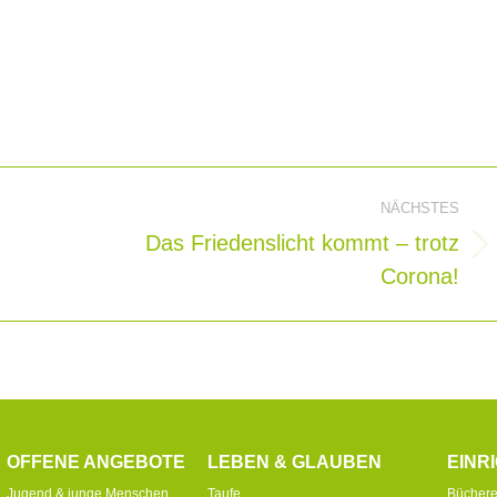
ion
NÄCHSTES
Das Friedenslicht kommt – trotz
Nächster
Corona!
Beitrag:
OFFENE ANGEBOTE
LEBEN & GLAUBEN
EINR
Jugend & junge Menschen
Taufe
Büchere