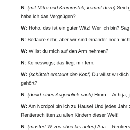
N:
(mit Mitra und Krummstab, kommt dazu)
Seid 
habe ich das Vergnügen?
W:
Hoho, das ist ein guter Witz! Wer ich bin? Sag
N:
Bedaure sehr, aber wir sind einander noch nicht
W:
Willst du mich auf den Arm nehmen?
N:
Keineswegs; das liegt mir fern.
W:
(schüttelt erstaunt den Kopf)
Du willst wirklic
gehört?
N:
(denkt einen Augenblick nach)
Hmm… Ach ja, jet
W:
Am Nordpol bin ich zu Hause! Und jedes Jahr
Rentierschlitten zu allen Kindern dieser Welt!
N:
(mustert W von oben bis unten)
Aha… Rentiersch