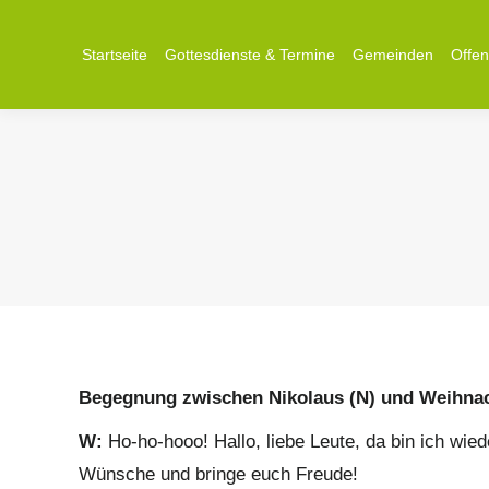
Startseite
Startseite
Gottesdienste & Termine
Gottesdienste & Termine
Gemeinden
Gemeinden
Offe
Offe
Begegnung zwischen Nikolaus (N) und Weihna
W:
Ho-ho-hooo! Hallo, liebe Leute, da bin ich wied
Wünsche und bringe euch Freude!