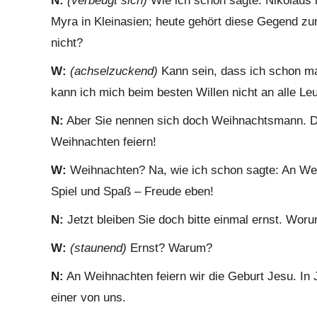
N:
(verbeugt sich)
Wie ich schon sagte: Nikolaus 
Myra in Kleinasien; heute gehört diese Gegend zu
nicht?
W:
(achselzuckend)
Kann sein, dass ich schon ma
kann ich mich beim besten Willen nicht an alle Leu
N:
Aber Sie nennen sich doch Weihnachtsmann. Da
Weihnachten feiern!
W:
Weihnachten? Na, wie ich schon sagte: An Wei
Spiel und Spaß – Freude eben!
N:
Jetzt bleiben Sie doch bitte einmal ernst. Wor
W:
(staunend)
Ernst? Warum?
N:
An Weihnachten feiern wir die Geburt Jesu. In J
einer von uns.