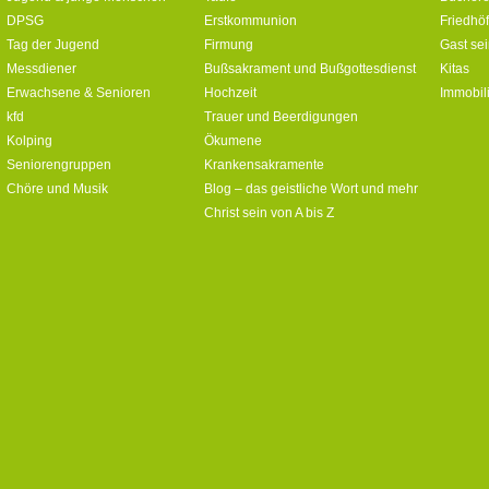
DPSG
Erstkommunion
Friedhö
Tag der Jugend
Firmung
Gast se
Messdiener
Bußsakrament und Bußgottesdienst
Kitas
Erwachsene & Senioren
Hochzeit
Immobil
kfd
Trauer und Beerdigungen
Kolping
Ökumene
Seniorengruppen
Krankensakramente
Chöre und Musik
Blog – das geistliche Wort und mehr
Christ sein von A bis Z