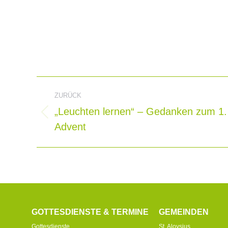
Kommentarnavigat
ZURÜCK
„Leuchten lernen“ – Gedanken zum 1.
Vorheriger
Advent
Beitrag:
GOTTESDIENSTE & TERMINE
GEMEINDEN
Gottesdienste
St. Aloysius