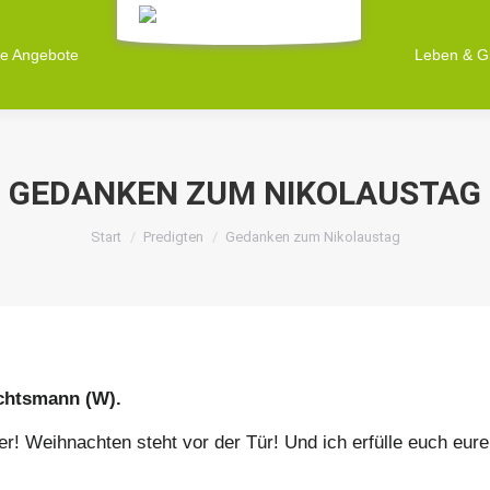
ne Angebote
ne Angebote
Leben & G
Leben & G
GEDANKEN ZUM NIKOLAUSTAG
Sie befinden sich hier:
Start
Predigten
Gedanken zum Nikolaustag
chtsmann (W).
er! Weihnachten steht vor der Tür! Und ich erfülle euch eure