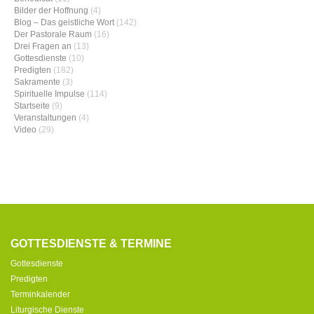
Bilder der Hoffnung
(4)
Blog – Das geistliche Wort
(142)
Der Pastorale Raum
(16)
Drei Fragen an
(13)
Gottesdienste
(10)
Predigten
(182)
Sakramente
(3)
Spirituelle Impulse
(114)
Startseite
(9)
Veranstaltungen
(4)
Video
(29)
GOTTESDIENSTE & TERMINE
Gottesdienste
Predigten
Terminkalender
Liturgische Dienste