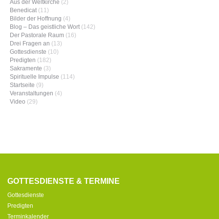
Aus der Weltkirche
(2)
Benedicat
(11)
Bilder der Hoffnung
(4)
Blog – Das geistliche Wort
(142)
Der Pastorale Raum
(16)
Drei Fragen an
(13)
Gottesdienste
(10)
Predigten
(182)
Sakramente
(3)
Spirituelle Impulse
(114)
Startseite
(9)
Veranstaltungen
(4)
Video
(29)
GOTTESDIENSTE & TERMINE
Gottesdienste
Predigten
Terminkalender