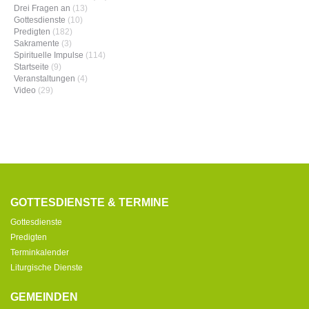
Drei Fragen an
(13)
Gottesdienste
(10)
Predigten
(182)
Sakramente
(3)
Spirituelle Impulse
(114)
Startseite
(9)
Veranstaltungen
(4)
Video
(29)
GOTTESDIENSTE & TERMINE
Gottesdienste
Predigten
Terminkalender
Liturgische Dienste
GEMEINDEN