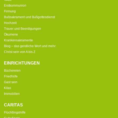
Erstkommunion
Firmung
Bußsakrament und Bußgottesdienst
Hochzeit
Trauer und Beerdigungen
Ökumene
Krankensakramente
Blog – das geistliche Wort und mehr
Christ sein von A bis Z
EINRICHTUNGEN
Büchereien
Friedhöfe
Gast sein
Kitas
Immobilien
CARITAS
Flüchtlingshilfe