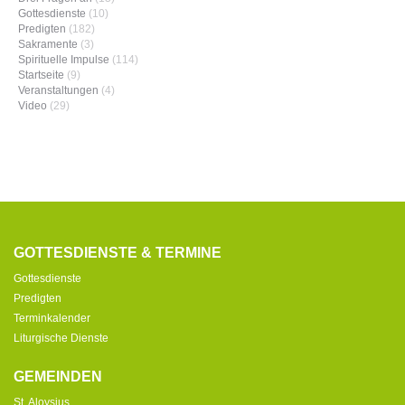
Gottesdienste
(10)
Predigten
(182)
Sakramente
(3)
Spirituelle Impulse
(114)
Startseite
(9)
Veranstaltungen
(4)
Video
(29)
GOTTESDIENSTE & TERMINE
Gottesdienste
Predigten
Terminkalender
Liturgische Dienste
GEMEINDEN
St. Aloysius