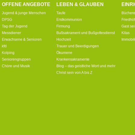
OFFENE ANGEBOTE
LEBEN & GLAUBEN
EINR
Jugend & junge Menschen
Taufe
Büchere
DPSG
Erstkommunion
Friedhö
Tag der Jugend
Firmung
Gast se
Messdiener
Bußsakrament und Bußgottesdienst
Kitas
Erwachsene & Senioren
Hochzeit
Immobil
kfd
Trauer und Beerdigungen
Kolping
Ökumene
Seniorengruppen
Krankensakramente
Chöre und Musik
Blog – das geistliche Wort und mehr
Christ sein von A bis Z