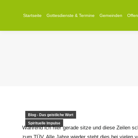
Startseite
Startseite
Gottesdienste & Termine
Gottesdienste & Termine
Gemeinden
Gemeinden
Offe
Offe
Blog - Das geistliche Wort
Spirituelle Impulse
Während ich hier gerade sitze und diese Zeilen sch
zum TÜV. Alle Jahre wieder steht dies bei vielen v