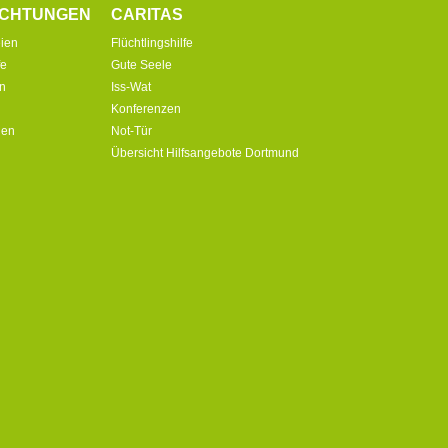
ICHTUNGEN
CARITAS
ien
Flüchtlingshilfe
fe
Gute Seele
in
Iss-Wat
Konferenzen
ien
Not-Tür
Übersicht Hilfsangebote Dortmund