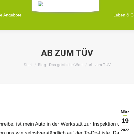
ne Angebote
ne Angebote
Leben & G
Leben & G
AB ZUM TÜV
Sie befinden sich hier:
Start
Blog - Das geistliche Wort
Ab zum TÜV
März
19
reibe, ist mein Auto in der Werkstatt zur Inspektion und
2022
on uns wie selbstverständlich auf der To-Do-Liste. Damit