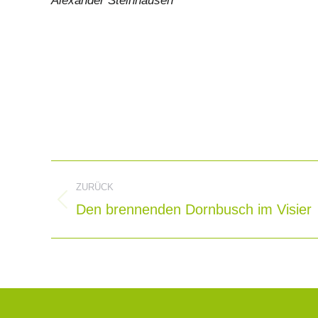
Alexander Steinhausen
Kommentarnavigat
ZURÜCK
Den brennenden Dornbusch im Visier
Vorheriger
Beitrag: