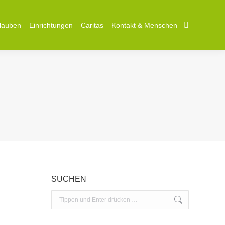
lauben
lauben
Einrichtungen
Einrichtungen
Caritas
Caritas
Kontakt & Menschen
Kontakt & Menschen
Search:
Search:
SUCHEN
Search: