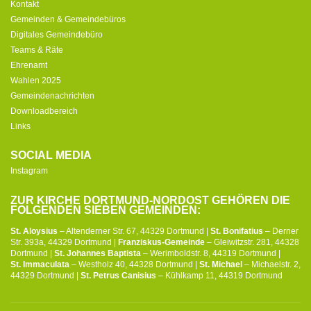
Kontakt
Gemeinden & Gemeindebüros
Digitales Gemeindebüro
Teams & Räte
Ehrenamt
Wahlen 2025
Gemeindenachrichten
Downloadbereich
Links
SOCIAL MEDIA
Instagram
ZUR KIRCHE DORTMUND-NORDOST GEHÖREN DIE
FOLGENDEN SIEBEN GEMEINDEN:
St. Aloysius
– Altenderner Str. 67, 44329 Dortmund |
St. Bonifatius
– Derner
Str. 393a, 44329 Dortmund |
Franziskus-Gemeinde
– Gleiwitzstr. 281, 44328
Dortmund |
St. Johannes Baptista
– Werimboldstr. 8, 44319 Dortmund |
St. Immaculata
– Westholz 40, 44328 Dortmund |
St. Michael
– Michaelstr. 2,
44329 Dortmund |
St. Petrus Canisius
– Kühlkamp 11, 44319 Dortmund