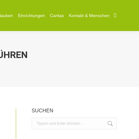
lauben
lauben
Einrichtungen
Einrichtungen
Caritas
Caritas
Kontakt & Menschen
Kontakt & Menschen
Search:
Search:
HREN
SUCHEN
Search: