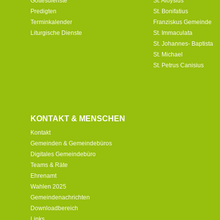
Gottesdienste
St. Aloysius
Predigten
St. Bonifatius
Terminkalender
Franziskus Gemeinde
Liturgische Dienste
St. Immaculata
St. Johannes- Baptista
St. Michael
St. Petrus Canisius
KONTAKT & MENSCHEN
Kontakt
Gemeinden & Gemeindebüros
Digitales Gemeindebüro
Teams & Räte
Ehrenamt
Wahlen 2025
Gemeindenachrichten
Downloadbereich
Links