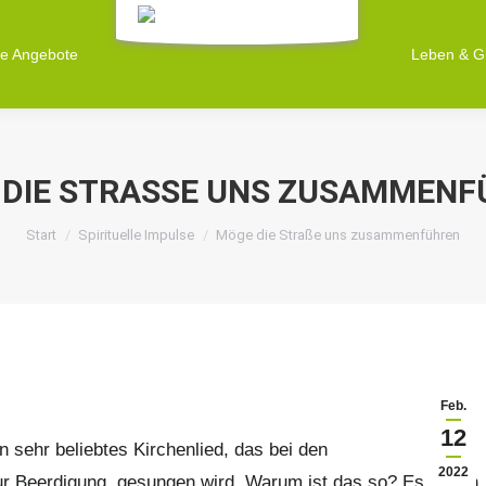
ne Angebote
ne Angebote
Leben & G
Leben & G
DIE STRASSE UNS ZUSAMMENFÜ
Sie befinden sich hier:
Start
Spirituelle Impulse
Möge die Straße uns zusammenführen
Feb.
12
n sehr beliebtes Kirchenlied, das bei den
2022
ur Beerdigung, gesungen wird. Warum ist das so? Es ist ein