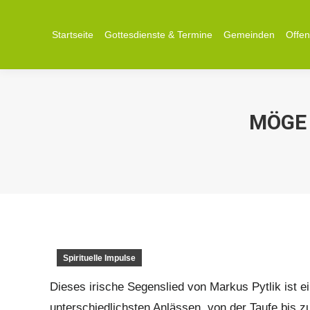
Startseite
Startseite
Gottesdienste & Termine
Gottesdienste & Termine
Gemeinden
Gemeinden
Offe
Offe
MÖGE 
Spirituelle Impulse
Dieses irische Segenslied von Markus Pytlik ist ei
unterschiedlichsten Anlässen, von der Taufe bis z