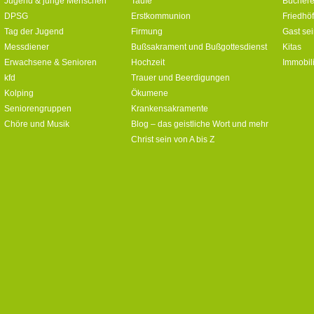
Jugend & junge Menschen
Taufe
Büchere
DPSG
Erstkommunion
Friedhö
Tag der Jugend
Firmung
Gast se
Messdiener
Bußsakrament und Bußgottesdienst
Kitas
Erwachsene & Senioren
Hochzeit
Immobil
kfd
Trauer und Beerdigungen
Kolping
Ökumene
Seniorengruppen
Krankensakramente
Chöre und Musik
Blog – das geistliche Wort und mehr
Christ sein von A bis Z