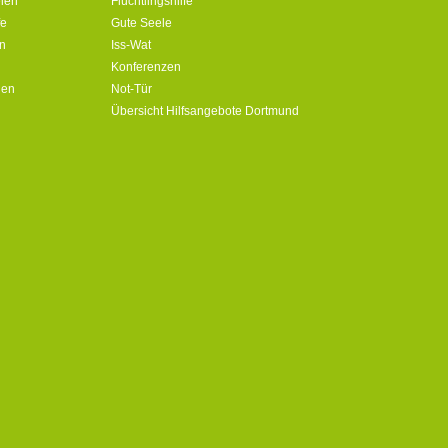
ien
Flüchtlingshilfe
fe
Gute Seele
in
Iss-Wat
Konferenzen
ien
Not-Tür
Übersicht Hilfsangebote Dortmund