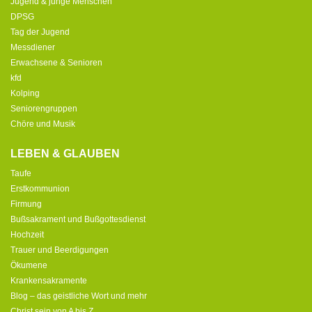
Jugend & junge Menschen
DPSG
Tag der Jugend
Messdiener
Erwachsene & Senioren
kfd
Kolping
Seniorengruppen
Chöre und Musik
LEBEN & GLAUBEN
Taufe
Erstkommunion
Firmung
Bußsakrament und Bußgottesdienst
Hochzeit
Trauer und Beerdigungen
Ökumene
Krankensakramente
Blog – das geistliche Wort und mehr
Christ sein von A bis Z