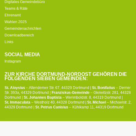
Digitales Gemeindebüro
Teams & Räte
Ehrenamt
Wahlen 2025
Gemeindenachrichten
Downloadbereich
Links
SOCIAL MEDIA
Instagram
ZUR KIRCHE DORTMUND-NORDOST GEHÖREN DIE
FOLGENDEN SIEBEN GEMEINDEN:
St. Aloysius
– Altenderner Str. 67, 44329 Dortmund |
St. Bonifatius
– Derner
Str. 393a, 44329 Dortmund |
Franziskus-Gemeinde
– Gleiwitzstr. 281, 44328
Dortmund |
St. Johannes Baptista
– Werimboldstr. 8, 44319 Dortmund |
St. Immaculata
– Westholz 40, 44328 Dortmund |
St. Michael
– Michaelstr. 2,
44329 Dortmund |
St. Petrus Canisius
– Kühlkamp 11, 44319 Dortmund
© 2026 Kirche Dortmund-Nordost –
Login
|
Datenschutz
|
Impressum