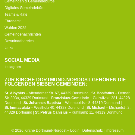
Gemeinden & Gemeindebüros
Digitales Gemeindebüro
Teams & Räte
Ehrenamt
Wahlen 2025
Gemeindenachrichten
Downloadbereich
Links
SOCIAL MEDIA
Instagram
ZUR KIRCHE DORTMUND-NORDOST GEHÖREN DIE
FOLGENDEN SIEBEN GEMEINDEN:
St. Aloysius
– Altenderner Str. 67, 44329 Dortmund |
St. Bonifatius
– Derner
Str. 393a, 44329 Dortmund |
Franziskus-Gemeinde
– Gleiwitzstr. 281, 44328
Dortmund |
St. Johannes Baptista
– Werimboldstr. 8, 44319 Dortmund |
St. Immaculata
– Westholz 40, 44328 Dortmund |
St. Michael
– Michaelstr. 2,
44329 Dortmund |
St. Petrus Canisius
– Kühlkamp 11, 44319 Dortmund
© 2026 Kirche Dortmund-Nordost –
Login
|
Datenschutz
|
Impressum