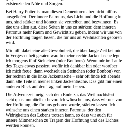
existenziellen Nöte und Sorgen.
Bei Harry Potter ist man diesen Dementoren aber nicht hilflos
ausgeliefert. Der innere Patronus, das Licht und die Hoffnung in
uns, sind stärker und können sie vertreiben und bezwingen. Es
täte uns allen gut, diese Seiten in uns zu stärken: dem inneren
Patronus mehr Raum und Gewicht zu geben, indem wir uns von
der Hoffnung tragen lassen, die für uns an Weihnachten geboren
wird.
Mir hilft dabei eine alte Gewohnheit, die über lange Zeit bei mir
in Vergessenheit geraten war. In meine rechte Jackentasche lege
ich morgens fünf Steinchen (oder Bonbons). Wenn mir im Laufe
des Tages etwas passiert, wofür ich dankbar bin oder worüber
ich mich freue, dann wechselt ein Steinchen (oder Bonbon) von
der rechten in die linke Jackentasche – sehr oft finde ich abends
dann alle Teile in meiner linken Jackentasche. Das gibt mir einen
anderen Blick auf den Tag, auf mein Leben.
Die Adventszeit neigt sich dem Ende zu, das Weihnachtsfest
steht quasi unmittelbar bevor. Ich wünsche uns, dass wir uns von
der Hoffnung, die für uns geboren wurde, stärken lassen. Ich
wünsche uns einen starken inneren Patronus, der den
Widrigkeiten des Lebens trotzen kann, so dass wir auch für
unsere Mitmenschen zu Trägern der Hoffnung und des Lichtes
werden können.