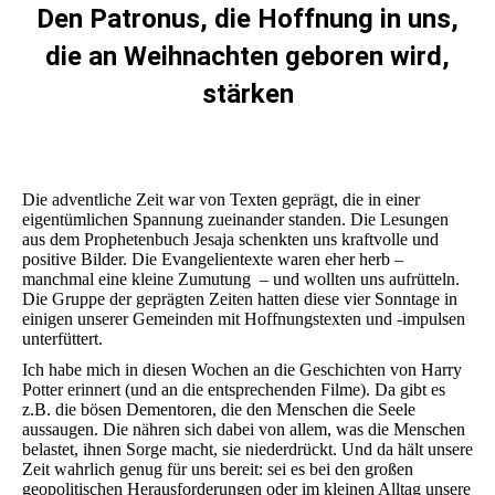
Den Patronus, die Hoffnung in uns,
die an Weihnachten geboren wird,
stärken
Sie befinden sich hier:
Die adventliche Zeit war von Texten geprägt, die in einer
eigentümlichen Spannung zueinander standen. Die Lesungen
aus dem Prophetenbuch Jesaja schenkten uns kraftvolle und
positive Bilder. Die Evangelientexte waren eher herb –
manchmal eine kleine Zumutung – und wollten uns aufrütteln.
Die Gruppe der geprägten Zeiten hatten diese vier Sonntage in
einigen unserer Gemeinden mit Hoffnungstexten und -impulsen
unterfüttert.
Ich habe mich in diesen Wochen an die Geschichten von Harry
Potter erinnert (und an die entsprechenden Filme). Da gibt es
z.B. die bösen Dementoren, die den Menschen die Seele
aussaugen. Die nähren sich dabei von allem, was die Menschen
belastet, ihnen Sorge macht, sie niederdrückt. Und da hält unsere
Zeit wahrlich genug für uns bereit: sei es bei den großen
geopolitischen Herausforderungen oder im kleinen Alltag unsere