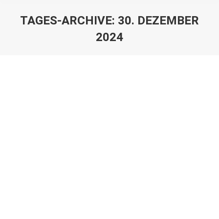
TAGES-ARCHIVE:
30. DEZEMBER
2024
Sie befinden sich hier:
Fest der Heiligen Familie
Predigten
Von
Stefan Wallek
30. Dezember 2024
Predigt Fest der Heiligen Familie C 2024 „Fest
der Heiligen Familie“ – ein um den 1. Weltkrieg
herum in der katholischen Kirche eingeführtes
Fest. Ich ahne, was für Gedanken Menschen…