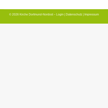
© 2026 Kirche Dortmund-Nordost –
Login
|
Datenschutz
|
Impressum