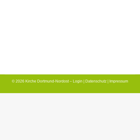
Das Wort Halleluja stammt aus dem
Hebräischen und heißt übersetzt „Lobet
Jahwe.“ Es ist der große Jubel- und Siegesruf
Israels bei seine #Gottesdiensten im Tempel
von Jerusalem, wenn die Menschen…
© 2026 Kirche Dortmund-Nordost –
Login
|
Datenschutz
|
Impressum