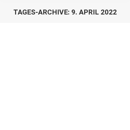
TAGES-ARCHIVE:
9. APRIL 2022
Sie befinden sich hier:
Halleluja
Spirituelle Impulse
Von
Stefan Wallek
9. April 2022