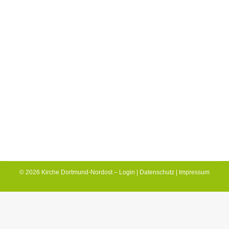
Jesu Hand in meinem Leben
Spirituelle Impulse
Von
Isabella Rekus
16. Mai 2021
Mt 14,22-33 – Wie oft ich die Bibelstelle von
Jesus auf dem Wasser und dem sinkenden
Petrus gehört und selbst gelesen habe. Sie
steht in diesem Jahr auch im Mittelpunkt…
© 2026 Kirche Dortmund-Nordost –
Login
|
Datenschutz
|
Impressum