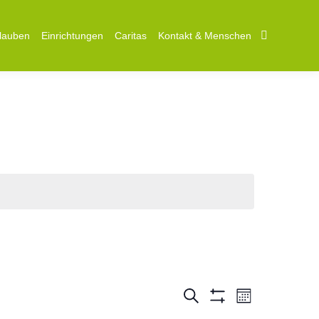
lauben
Einrichtungen
Caritas
Kontakt & Menschen
Search:
Veranstal
Veranstal
Suche
Monat
Hide