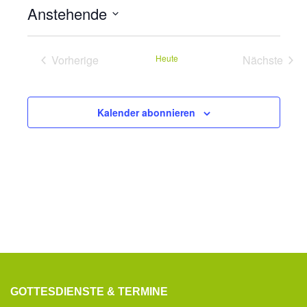
Anstehende
Datum
wählen.
Vorherige
Heute
Nächste
Veranstaltungen
Veransta
Kalender abonnieren
GOTTESDIENSTE & TERMINE