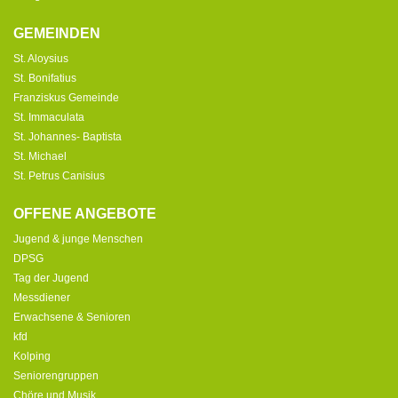
GEMEINDEN
St. Aloysius
St. Bonifatius
Franziskus Gemeinde
St. Immaculata
St. Johannes- Baptista
St. Michael
St. Petrus Canisius
OFFENE ANGEBOTE
Jugend & junge Menschen
DPSG
Tag der Jugend
Messdiener
Erwachsene & Senioren
kfd
Kolping
Seniorengruppen
Chöre und Musik