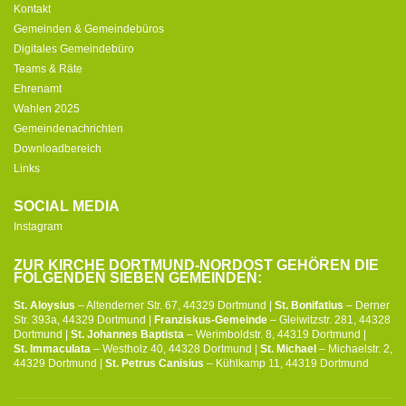
Kontakt
Gemeinden & Gemeindebüros
Digitales Gemeindebüro
Teams & Räte
Ehrenamt
Wahlen 2025
Gemeindenachrichten
Downloadbereich
Links
SOCIAL MEDIA
Instagram
ZUR KIRCHE DORTMUND-NORDOST GEHÖREN DIE
FOLGENDEN SIEBEN GEMEINDEN:
St. Aloysius
– Altenderner Str. 67, 44329 Dortmund |
St. Bonifatius
– Derner
Str. 393a, 44329 Dortmund |
Franziskus-Gemeinde
– Gleiwitzstr. 281, 44328
Dortmund |
St. Johannes Baptista
– Werimboldstr. 8, 44319 Dortmund |
St. Immaculata
– Westholz 40, 44328 Dortmund |
St. Michael
– Michaelstr. 2,
44329 Dortmund |
St. Petrus Canisius
– Kühlkamp 11, 44319 Dortmund