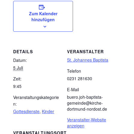
Zum Kalender
hinzufügen
DETAILS
VERANSTALTER
St. Johannes Baptista
Datum:
5 Juli
Telefon
0231 281630
Zeit:
9:45
E-Mail
buero.joh-baptista-
Veranstaltungskategorie
gemeinde@kirche-
n:
dortmund-nordost.de
Gottesdienste
,
Kinder
Veranstalter-Website
anzeigen
VERANSTALTUNGSORT