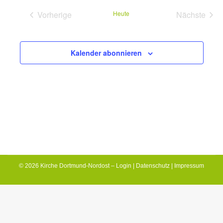
will
Vorherige
Heute
Nächste
cause
Veranstaltungen
Veransta
the
Kalender abonnieren
list
of
events
to
refresh
with
the
filtered
© 2026 Kirche Dortmund-Nordost –
Login
|
Datenschutz
|
Impressum
results.